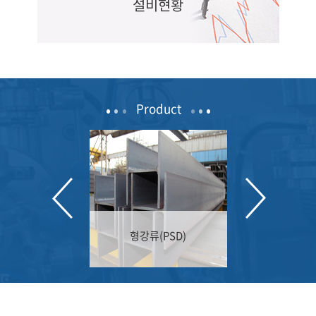
설비현황
Product
재류(PSD)
형강류(PSD)
강관류(PS