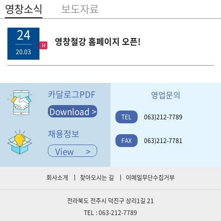
영창소식
보도자료
24
영창철강 홈페이지 오픈!
H
20.03
카달로그PDF
영업문의
Download >
TEL
063)212-7789
채용정보
FAX
063)212-7781
View >
회사소개
찾아오시는 길
이메일무단수집거부
전라북도 전주시 덕진구 상리1길 21
TEL : 063-212-7789